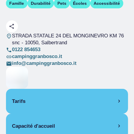
Famille
Durabilité
Pets
Écoles
Accessibilité
STRADA STATALE 24 DEL MONGINEVRO KM 76
snc
- 10050, Salbertrand
0122 854653
campinggranbosco.it
info@campinggranbosco.it
Tarifs
OUVERTURE
Capacité d'accueil
Saison unique
01/01-31/12