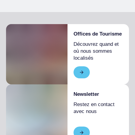
Linge de lit, Coussins, Couverture
INFORMATIONS GÉNÉRALES
Restauration ouverte au public, Menu fixe
Petit déjeuner
Véhicule nécessaire, Route pavée
Petit déjeuner italien compris
Offices de Tourisme
Découvrez quand et
où nous sommes
localisés
Newsletter
Restez en contact
avec nous