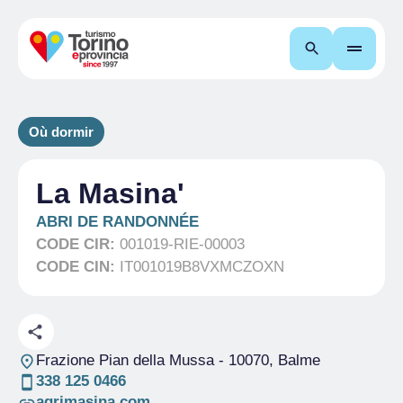
Recherche
Où dormir
La Masina'
ABRI DE RANDONNÉE
CODE CIR:
001019-RIE-00003
CODE CIN:
IT001019B8VXMCZOXN
Frazione Pian della Mussa
- 10070, Balme
338 125 0466
agrimasina.com