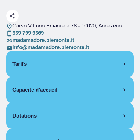
Corso Vittorio Emanuele 78
- 10020, Andezeno
339 799 9369
madamadore.piemonte.it
info@madamadore.piemonte.it
Tarifs
OUVERTURE
Capacité d'accueil
Saison unique
01/01-31/12
PIÈCES
Pièces
2
Chambre pour une personne
Lits
5
Dotations
Saison unique
De 75,00 € a 80,00 €
Chambre double pour une personne
ÉQUIPEMENTS DES CHAMBRES
Saison unique
De 85,00 € a 90,00 €