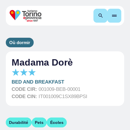
Recherche
Où dormir
Madama Dorè
BED AND BREAKFAST
CODE CIR:
001009-BEB-00001
CODE CIN:
IT001009C1SX89BPSI
Durabilité
Pets
Écoles