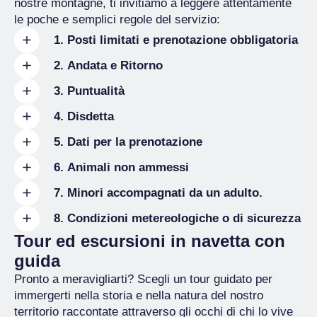
nostre montagne, ti invitiamo a leggere attentamente
le poche e semplici regole del servizio:
1. Posti limitati e prenotazione obbligatoria
8 posti
2. Andata e Ritorno
prenotazione è sempre obbligatoria
garantire il rientro
3. Puntualità
rivolgendosi agli Uffici del
quando prenoti
Turismo
4. Disdetta
con puntualità.
5. Dati per la prenotazione
non il solo ritorno
nome,
6. Animali non ammessi
ti chiediamo cortesemente di
cognome e numero di telefono cellulare
annullare la prenotazione
spazi limitati
7. Minori accompagnati da un adulto.
età inferiore ai 18 anni
8. Condizioni metereologiche o di sicurezza
solo se
Tour ed escursioni in navetta con
guida
annullare il servizio qualora ci
Pronto a meravigliarti? Scegli un tour guidato per
fossero condizioni metereologiche o di
immergerti nella storia e nella natura del nostro
sicurezza che impediscano il transito del
territorio raccontate attraverso gli occhi di chi lo vive