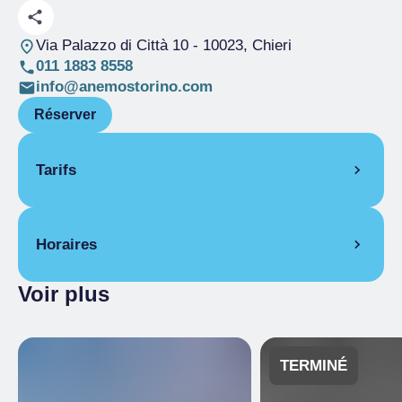
Via Palazzo di Città 10 - 10023, Chieri
011 1883 8558
info@anemostorino.com
Réserver
Tarifs
Billet complet
€ 10.00
Horaires
Voir plus
23 mai 2026
12:30
– 17:00
TERMINÉ