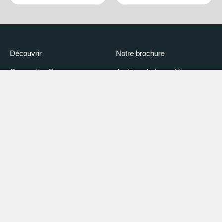
Découvrir
Notre brochure
Convention Bureau
Archive photographique
digitale
Espace Pro
Administration transparente
Écoles
Newsletter
Media
Booking Piemonte
Espace partenaires
Déclaration d'accessibilité
Credits
Creidts Photo
Information sur le traitement
des données personnelles