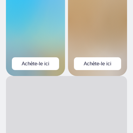
moins de 14 ans, Titulaire de Abbonamento
VEN
10:00
– 12:30
15:00
– 18:00
Musei, journalistes, guides touristiques
SAM
10:00
– 12:30
15:00
– 18:00
Gratuit
DIM
10:00
– 12:30
15:00
– 18:00
BILLETTERIE
Titulaires Torino+Piemonte Card
Gratuit
30min prima/before
Titulaires Royal Pass
Achète-le ici
Achète-le ici