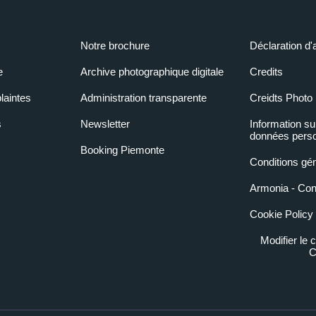
Notre brochure
Déclaration d'
e
Archive photographique digitale
Credits
laintes
Administration transparente
Creidts Photo
s
Newsletter
Information su
données perso
Booking Piemonte
Conditions gé
Armonia - Condi
Cookie Policy
Modifier le
C