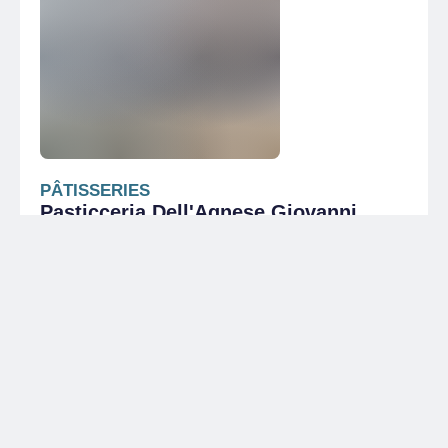
PÂTISSERIES
Pasticceria Dell'Agnese Giovanni
Pasticceria e cioccolateria tipica piemontese con
annessa gelateria. Alta qualità e accurata scelta
delle materie prime. Prezzi medio-alti. Oggi la
famiglia Dell'Agnese è alla terza generazione di
pasticceri in Torino.
TORINO