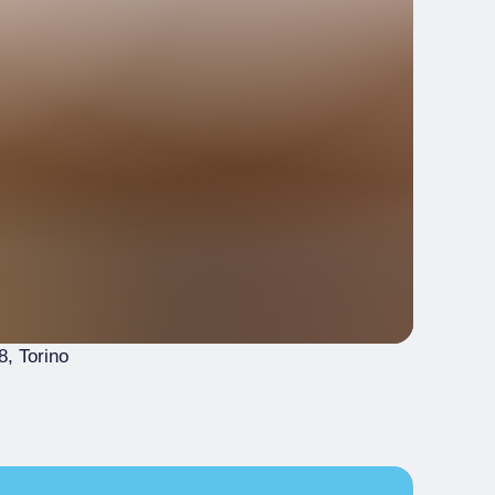
8
, Torino