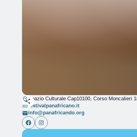
Spazio Culturale Cap10100, Corso Moncalieri 1
festivalpanafricano.it
info@panafricando.org