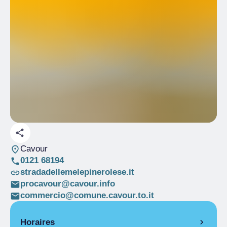
Cavour
0121 68194
stradadellemelepinerolese.it
procavour@cavour.info
commercio@comune.cavour.to.it
Horaires