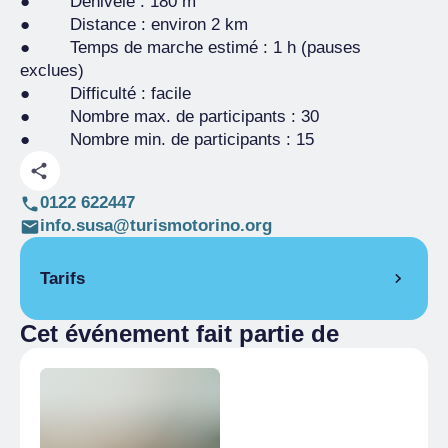
●
Dénivelé : 180 m
●
Distance : environ 2 km
●
Temps de marche estimé : 1 h (pauses
exclues)
●
Difficulté : facile
●
Nombre max. de participants : 30
●
Nombre min. de participants : 15
0122 622447
info.susa@turismotorino.org
Tarifs
Cet événement fait partie de
Billet complet
15,00 €
+ 10€/personne pour le panier de dégustation (à payer sur
place)