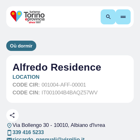
Recherche
Où dormir
Alfredo Residence
LOCATION
CODE CIR:
001004-AFF-00001
CODE CIN:
IT001004B4BAQZ57WV
Via Bollengo 30
- 10010, Albiano d'Ivrea
339 416 5233
riccardo_pasquali@virgilio.it