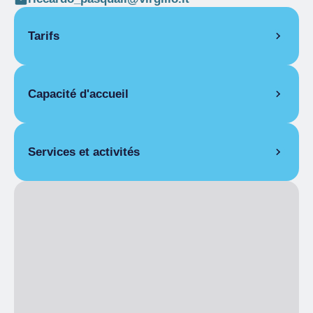
Tarifs
Capacité d'accueil
Pièces
6
Lits
12
Services et activités
RESTAURATION
Petit déjeuner
Petit déjeuner non inclus