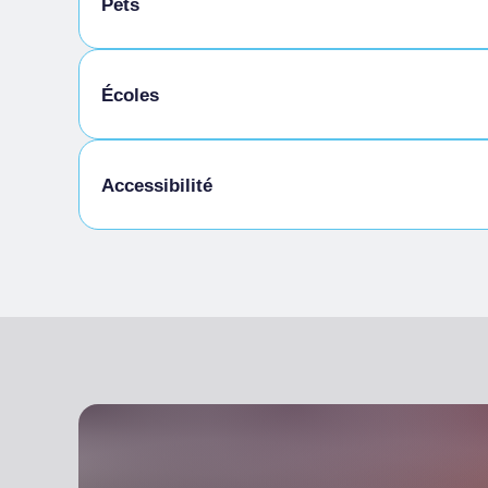
Pets
Animaux autorisés en laisse
Écoles
Animaux autorisés dans la chambre
Étudiants admis
Accessibilité
Accès pour les personnes handicapées