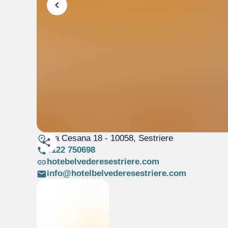
Via Cesana 18
- 10058, Sestriere
0122 750698
hotebelvederesestriere.com
info@hotelbelvederesestriere.com