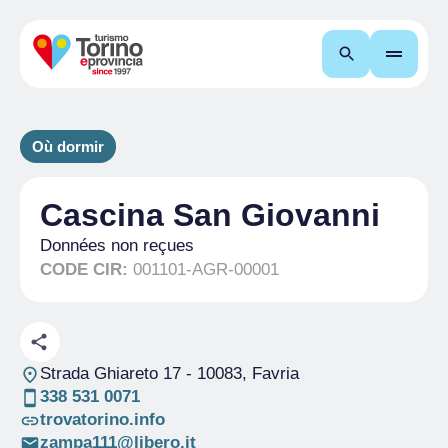
Recherche
Où dormir
Cascina San Giovanni
Données non reçues
CODE CIR:
001101-AGR-00001
Strada Ghiareto 17
- 10083, Favria
338 531 0071
trovatorino.info
zampa111@libero.it