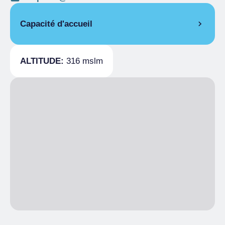
Capacité d'accueil
Pièces
3
ALTITUDE:
316 mslm
Lits
5
Couvert
40