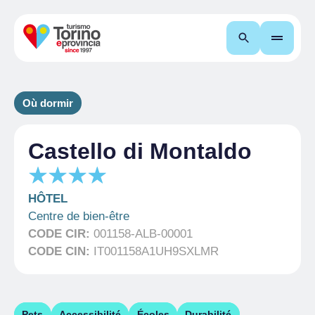
Recherche
Où dormir
Castello di Montaldo
HÔTEL
Centre de bien-être
CODE CIR:
001158-ALB-00001
CODE CIN:
IT001158A1UH9SXLMR
Pets
Accessibilité
Écoles
Durabilité