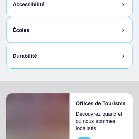
Animaux autorisés en laisse
Accessibilité
Animaux autorisés dans la chambre
Cuisine sans gluten
Écoles
Accès pour les personnes handicapées
Étudiants admis
Durabilité
Discipline bio-naturali
Offices de Tourisme
Découvrez quand et
où nous sommes
localisés