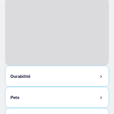
L'HOSPITALITÉ
Groupes autorisés
RESTAURATION
Petit déjeuner
Petit déjeuner italien compris
Durabilité
Local à vélos
Pets