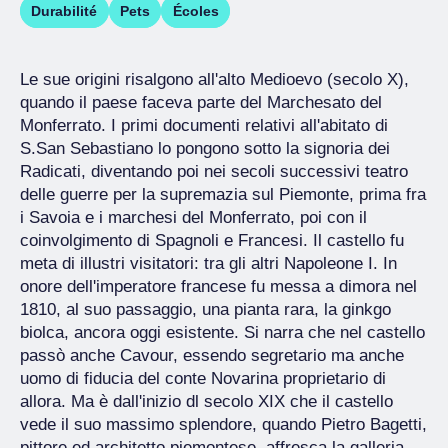
Durabilité
Pets
Écoles
Le sue origini risalgono all'alto Medioevo (secolo X),
quando il paese faceva parte del Marchesato del
Monferrato. I primi documenti relativi all'abitato di
S.San Sebastiano lo pongono sotto la signoria dei
Radicati, diventando poi nei secoli successivi teatro
delle guerre per la supremazia sul Piemonte, prima fra
i Savoia e i marchesi del Monferrato, poi con il
coinvolgimento di Spagnoli e Francesi. Il castello fu
meta di illustri visitatori: tra gli altri Napoleone I. In
onore dell'imperatore francese fu messa a dimora nel
1810, al suo passaggio, una pianta rara, la ginkgo
biolca, ancora oggi esistente. Si narra che nel castello
passò anche Cavour, essendo segretario ma anche
uomo di fiducia del conte Novarina proprietario di
allora. Ma è dall'inizio dl secolo XIX che il castello
vede il suo massimo splendore, quando Pietro Bagetti,
pittore ed architetto piemontese, affresca la galleria.