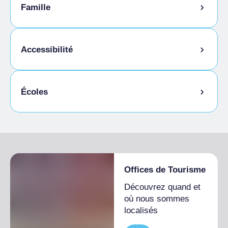
Animaux autorisés en laisse
Famille
Animaux autorisés dans la chambre
Menu enfants
Accessibilité
Cuisine sans gluten
Écoles
Accès pour les personnes handicapées
Étudiants admis
Offices de Tourisme
Découvrez quand et
où nous sommes
localisés