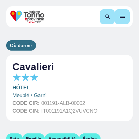
Recherche
Où dormir
Cavalieri
HÔTEL
Meublé / Garnì
CODE CIR:
001191-ALB-00002
CODE CIN:
IT001191A1Q2VUVCNO
Pets
Famille
Accessibilité
Écoles