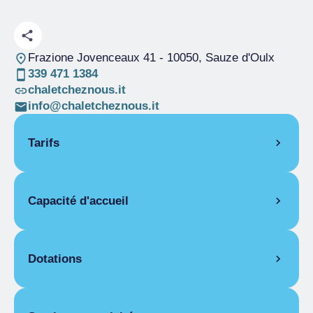
Frazione Jovenceaux 41
- 10050, Sauze d'Oulx
339 471 1384
chaletcheznous.it
info@chaletcheznous.it
Tarifs
OUVERTURE
Capacité d'accueil
Haute saison
01/01-07/01
Haute saison
28/01-18/03
Pièces
10
Haute saison
24/12-31/12
Lits
18
Dotations
Basse saison
08/01-27/01
Basse saison
01/12-23/12
CARACTÉRISTIQUES COMMUNES
PIÈCES