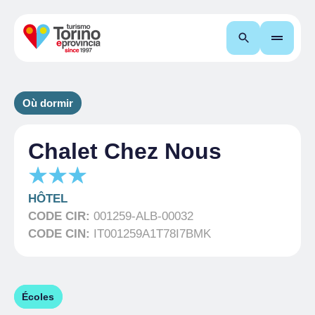
Recherche
Où dormir
Chalet Chez Nous
HÔTEL
CODE CIR:
001259-ALB-00032
CODE CIN:
IT001259A1T78I7BMK
Écoles