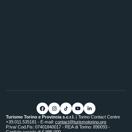
Turismo Torino e Provincia s.c.r.l.
| Torino Contact Centre
+39.011.535181 - E-mail:
contact@turismotorino.org
P.Iva/ Cod.Fis: 07401840017 - REA di Torino: 890093 -
Capitale sociale di € 995.000