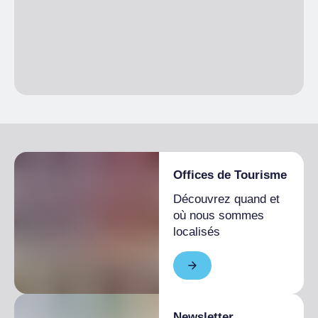
Saison unique
De 200,00 € a
250,00 €
1 semaine
Saison unique
De 600,00 € a
800,00 €
Offices de Tourisme
Découvrez quand et
où nous sommes
localisés
Newsletter