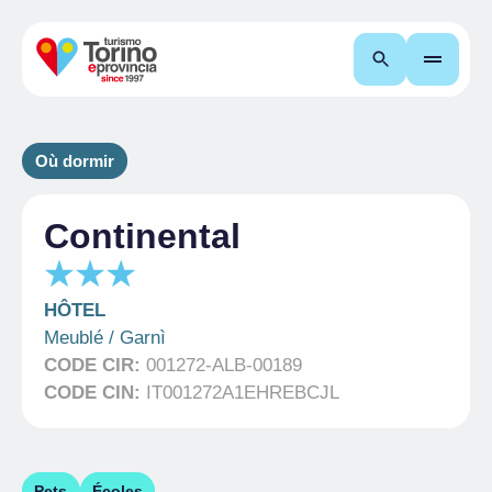
Recherche
Où dormir
Continental
HÔTEL
Meublé / Garnì
CODE CIR:
001272-ALB-00189
CODE CIN:
IT001272A1EHREBCJL
Pets
Écoles