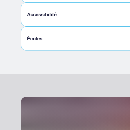
Repas fournis par l'établissement
Menu enfants
Accessibilité
Cuisine sans gluten
Écoles
Étudiants admis