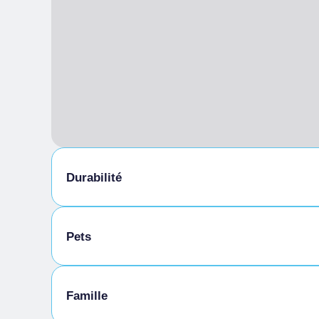
Durabilité
Local à vélos
Pets
Animaux autorisés en laisse
Famille
Animaux autorisés dans la chambre