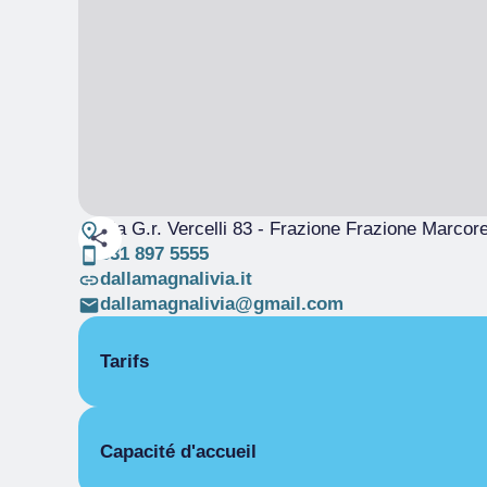
Via G.r. Vercelli 83 - Frazione Frazione Marcor
331 897 5555
dallamagnalivia.it
dallamagnalivia@gmail.com
Tarifs
OUVERTURE
Capacité d'accueil
Saison unique
01/01-31/12
PIÈCES