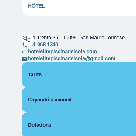
HÔTEL
Via Trento 35
- 10099, San Mauro Torinese
011 068 1340
hotelelitepiscinadelsole.com
hotelelitepiscinadelsole@gmail.com
Tarifs
PIÈCES
Capacité d'accueil
Chambre pour une personne
Haute saison
De 49,00 € a 99,00 €
Pièces
Chambre double pour une personne
Lits
Haute saison
De 69,00 € a 149,00 €
Dotations
Couvert
Chambre double