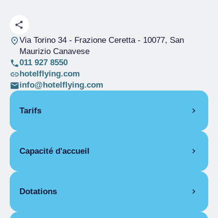
Via Torino 34 - Frazione Ceretta
- 10077, San
Maurizio Canavese
011 927 8550
hotelflying.com
info@hotelflying.com
Tarifs
OUVERTURE
Capacité d'accueil
Saison unique
01/01-31/12
PIÈCES
Pièces
26
Chambre pour une personne
Lits
43
Dotations
Saison unique
105,00 €
Chambre double pour une personne
ÉQUIPEMENTS DES CHAMBRES