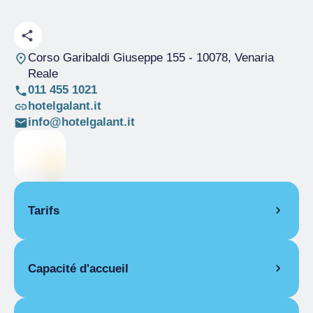
Corso Garibaldi Giuseppe 155
- 10078, Venaria
Reale
011 455 1021
hotelgalant.it
info@hotelgalant.it
Tarifs
OUVERTURE
Capacité d'accueil
Saison unique
01/01-31/12
PIÈCES
Pièces
35