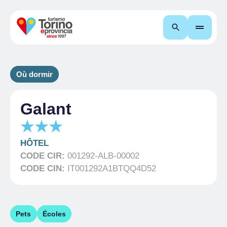
Recherche
Où dormir
Galant
HÔTEL
CODE CIR:
001292-ALB-00002
CODE CIN:
IT001292A1BTQQ4D52
Pets
Écoles