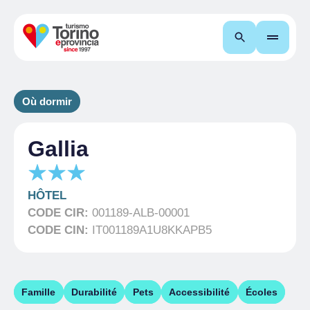
Recherche
Où dormir
Gallia
HÔTEL
CODE CIR:
001189-ALB-00001
CODE CIN:
IT001189A1U8KKAPB5
Famille
Durabilité
Pets
Accessibilité
Écoles