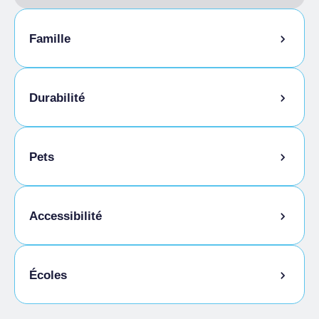
Famille
Garde d'enfants
Durabilité
Menu enfants
Local à vélos
Pets
Animaux autorisés en laisse
Accessibilité
Animaux autorisés dans la chambre
Cuisine sans gluten
Écoles
Accès pour les personnes handicapées