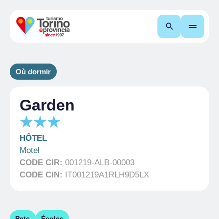
Recherche
Où dormir
Garden
HÔTEL
Motel
CODE CIR:
001219-ALB-00003
CODE CIN:
IT001219A1RLH9D5LX
Pets
Écoles