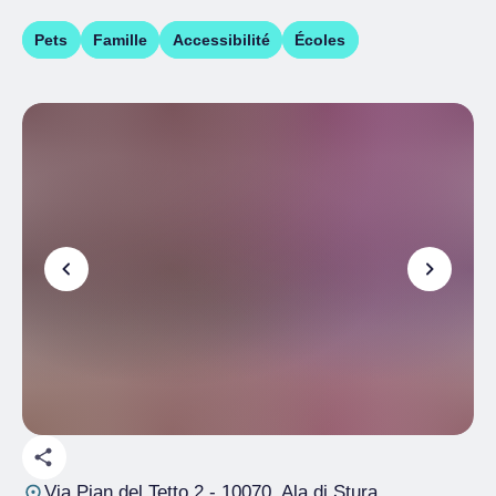
Pets
Famille
Accessibilité
Écoles
Via Pian del Tetto 2
- 10070, Ala di Stura