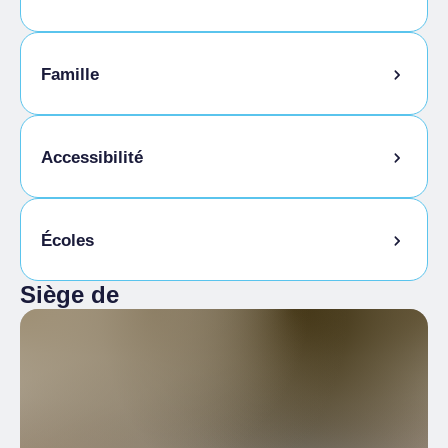
Basse saison
30,00 €
Animaux autorisés en laisse
Famille
Animaux autorisés dans la chambre
Repas fournis par l'établissement
Menu enfants
Accessibilité
Cuisine sans gluten
Écoles
Accès pour les personnes handicapées
Siège de
Étudiants admis