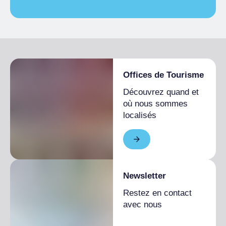
Groupes autorisés, Réservation obligatoire
1 mois
équipée
Saison unique
De 1 200,00 € a
INFORMATIONS GÉNÉRALES
5 500,00 €
LIT SUPPLÉMENTAIRE
Route pavée
Saison unique
50,00 €
Offices de Tourisme
Découvrez quand et
où nous sommes
localisés
Newsletter
Restez en contact
avec nous