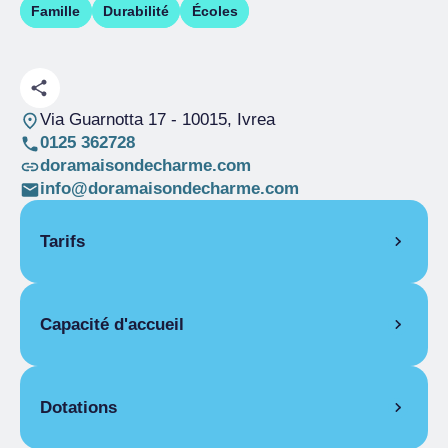
Famille
Durabilité
Écoles
Via Guarnotta 17
- 10015, Ivrea
0125 362728
doramaisondecharme.com
info@doramaisondecharme.com
Tarifs
OUVERTURE
Capacité d'accueil
Saison unique
01/01-31/12
PIÈCES
Pièces
4
Chambre double pour une personne
Lits
8
Dotations
Saison unique
De 50,00 € a 150,00 €
Chambre double