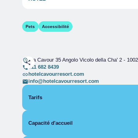
Pets
Accessibilité
Via Cavour 35 Angolo Vicolo della Cha' 2
- 1002
011 682 8439
hotelcavourresort.com
info@hotelcavourresort.com
Tarifs
OUVERTURE
Capacité d'accueil
Saison unique
01/01-31/12
PIÈCES