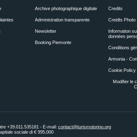
e
Archive photographique digitale
Credits
laintes
Administration transparente
Creidts Photo
s
Newsletter
Information su
données perso
Booking Piemonte
Conditions gé
Armonia - Condi
Cookie Policy
Modifier le
C
ntre +39.011.535181 - E-mail:
contact@turismotorino.org
pitale sociale di € 995.000