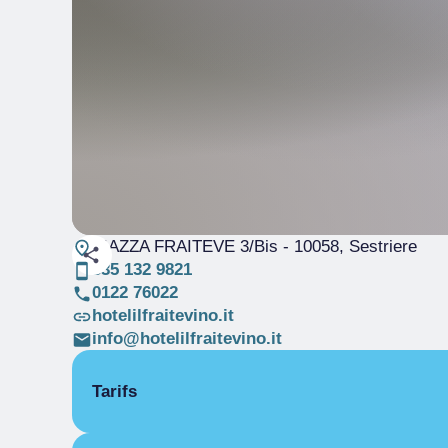
PIAZZA FRAITEVE 3/Bis
- 10058, Sestriere
335 132 9821
0122 76022
hotelilfraitevino.it
info@hotelilfraitevino.it
Tarifs
OUVERTURE