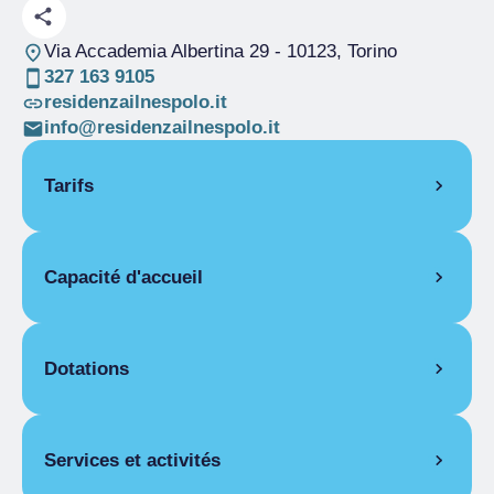
Via Accademia Albertina 29
- 10123, Torino
327 163 9105
residenzailnespolo.it
info@residenzailnespolo.it
Tarifs
OUVERTURE
Capacité d'accueil
Saison unique
01/01-31/12
STUDIO
Pièces
7
1 jour
Lits
18
Dotations
Haute saison
De 80,00 € a 150,00 €
Salles pour
2
Basse saison
De 50,00 € a 80,00 €
handicapés
CARACTÉRISTIQUES COMMUNES
DEUX-PIÈCES
Services et activités
Internet payant, Terrasse, Trousse de
1 jour
premiers secours