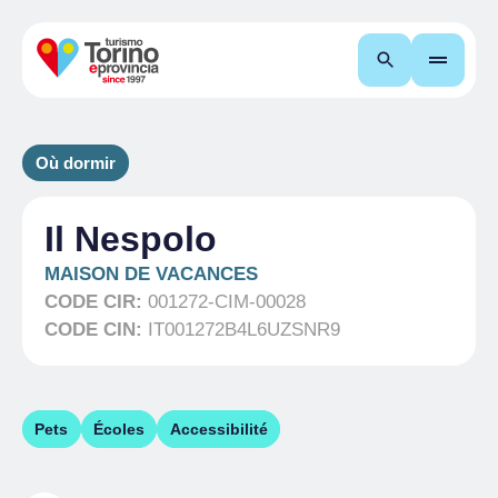
Recherche
Où dormir
Il Nespolo
MAISON DE VACANCES
CODE CIR:
001272-CIM-00028
CODE CIN:
IT001272B4L6UZSNR9
Pets
Écoles
Accessibilité