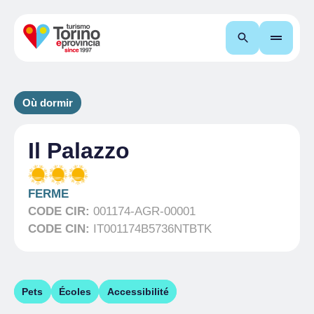
Recherche
Où dormir
Il Palazzo
FERME
CODE CIR:
001174-AGR-00001
CODE CIN:
IT001174B5736NTBTK
Pets
Écoles
Accessibilité