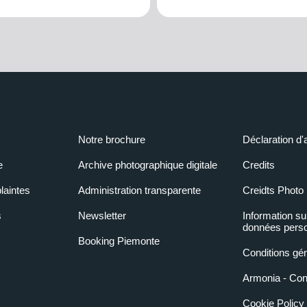
Notre brochure
Déclaration d'
e
Archive photographique digitale
Credits
laintes
Administration transparente
Creidts Photo
s
Newsletter
Information su
données perso
Booking Piemonte
Conditions gé
Armonia - Condi
Cookie Policy