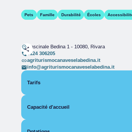
Pets
Famille
Durabilité
Écoles
Accessibilit
Cascinale Bedina 1
- 10080, Rivara
0124 306205
agriturismocanaveselabedina.it
info@agriturismocanaveselabedina.it
Tarifs
OUVERTURE
Capacité d'accueil
Saison unique
01/01-31/12
PIÈCES
Pièces
Chambre double pour une personne
Lits
Dotations