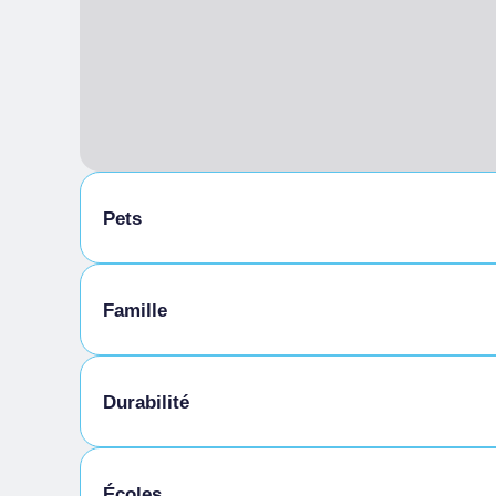
Pets
Animaux autorisés en laisse
Famille
Animaux autorisés dans la chambre
Menu enfants
Durabilité
Déguster les produits de l'entreprise
Écoles