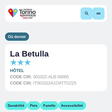
Recherche
Où dormir
La Betulla
HÔTEL
CODE CIR:
001022-ALB-00005
CODE CIN:
IT001022A1OATTDZ25
Durabilité
Pets
Famille
Accessibilité