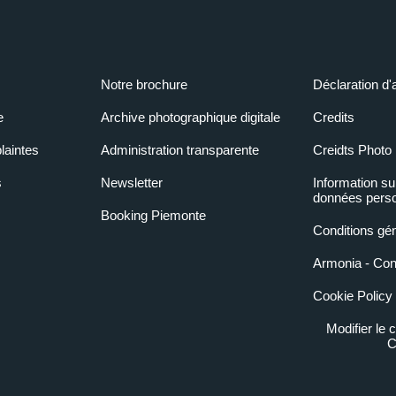
Notre brochure
Déclaration d'
e
Archive photographique digitale
Credits
laintes
Administration transparente
Creidts Photo
s
Newsletter
Information su
données perso
Booking Piemonte
Conditions gé
Armonia - Condi
Cookie Policy
Modifier le
C