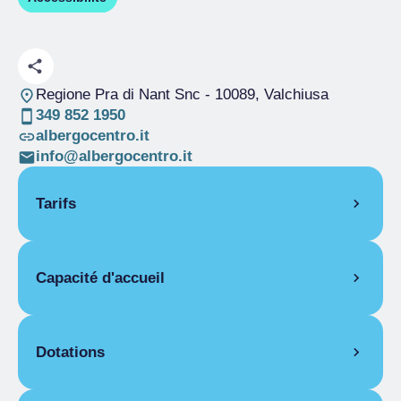
Regione Pra di Nant Snc
- 10089, Valchiusa
349 852 1950
albergocentro.it
info@albergocentro.it
Tarifs
OUVERTURE
Capacité d'accueil
Saison unique
01/04-31/12
Pièces
2
Lits
6
Dotations
ÉQUIPEMENTS DES APPARTEMENTS