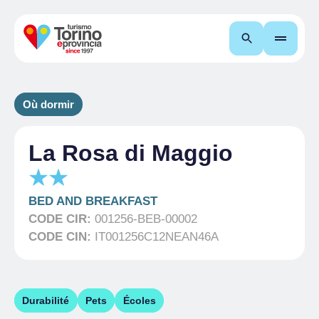
Recherche
Où dormir
La Rosa di Maggio
BED AND BREAKFAST
CODE CIR:
001256-BEB-00002
CODE CIN:
IT001256C12NEAN46A
Durabilité
Pets
Écoles