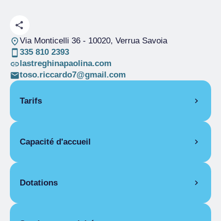
Via Monticelli 36
- 10020, Verrua Savoia
335 810 2393
lastreghinapaolina.com
toso.riccardo7@gmail.com
Tarifs
OUVERTURE
Capacité d'accueil
Saison unique
01/01-15/06
Saison unique
20/09-31/12
Pièces
3
PIÈCES
Lits
6
Dotations
Chambre pour une personne
Saison unique
De 40,00 € a 45,00 €
ÉQUIPEMENTS DES CHAMBRES
Chambre double pour une personne