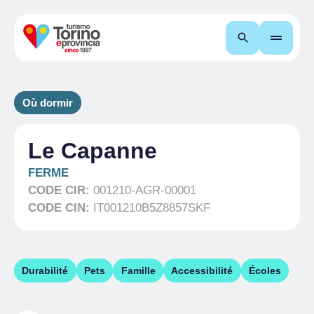
Recherche
Où dormir
Le Capanne
FERME
CODE CIR:
001210-AGR-00001
CODE CIN:
IT001210B5Z8857SKF
Durabilité
Pets
Famille
Accessibilité
Écoles