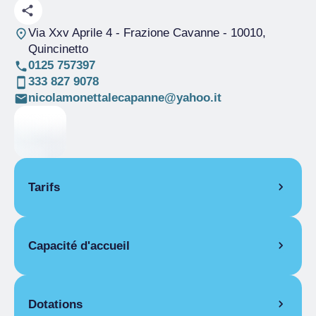
Via Xxv Aprile 4 - Frazione Cavanne
- 10010,
Quincinetto
0125 757397
333 827 9078
nicolamonettalecapanne@yahoo.it
Tarifs
OUVERTURE
Capacité d'accueil
Saison unique
01/04-31/10
PIÈCES
Pièces
4
Chambre pour une personne
Lits
8
Dotations
Saison unique
De 30,00 € a 35,00 €