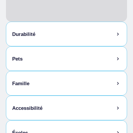
Durabilité
Local à vélos
Pets
Déguster les produits de l'entreprise
Vente de produits de l'entreprise
Animaux autorisés en laisse
Famille
Menu enfants
Accessibilité
Cuisine sans gluten
Écoles