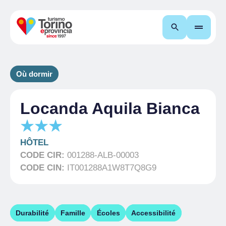
Recherche
Où dormir
Locanda Aquila Bianca
HÔTEL
CODE CIR:
001288-ALB-00003
CODE CIN:
IT001288A1W8T7Q8G9
Durabilité
Famille
Écoles
Accessibilité