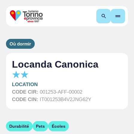
Recherche
Où dormir
Locanda Canonica
LOCATION
CODE CIR:
001253-AFF-00002
CODE CIN:
IT001253B4V2JNG62Y
Durabilité
Pets
Écoles