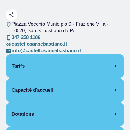
Piazza Vecchio Municipio 9 - Frazione Villa
-
10020, San Sebastiano da Po
347 258 1186
castellosansebastiano.it
info@castellosansebastiano.it
Tarifs
OUVERTURE
Capacité d'accueil
Saison unique
01/04-31/12
PIÈCES
Pièces
6
Chambre pour une personne
Lits
12
Dotations
Saison unique
100,00 €
Chambre double pour une personne
CARACTÉRISTIQUES COMMUNES