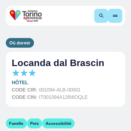
Recherche
Où dormir
Locanda dal Brascin
HÔTEL
CODE CIR:
001094-ALB-00001
CODE CIN:
IT001094A126I6OQLE
Famille
Pets
Accessibilité