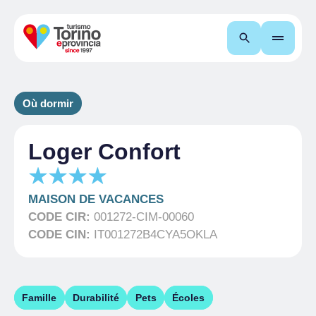
Recherche
Où dormir
Loger Confort
MAISON DE VACANCES
CODE CIR:
001272-CIM-00060
CODE CIN:
IT001272B4CYA5OKLA
Famille
Durabilité
Pets
Écoles