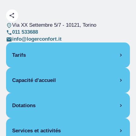
Via XX Settembre 5/7
- 10121, Torino
011 533688
info@logerconfort.it
Tarifs
OUVERTURE
Capacité d'accueil
Saison unique
01/01-31/12
STUDIO
Pièces
23
1 jour
Lits
97
Dotations
Saison unique
De 70,00 € a
1 000,00 €
ÉQUIPEMENTS DES APPARTEMENTS
1 semaine
Saison unique
De 450,00 € a
Services et activités
Lit bébé, Cuisine équipée, Table et fer à