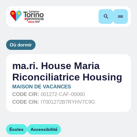
Recherche
Où dormir
ma.ri. House Maria
Riconciliatrice Housing
MAISON DE VACANCES
CODE CIR:
001272-CAF-00060
CODE CIN:
IT001272B7RYHV7C9G
Écoles
Accessibilité