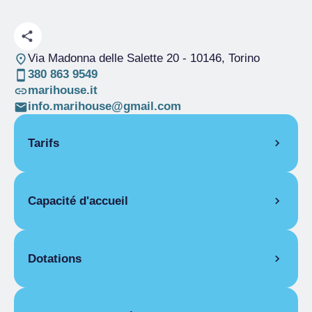
Via Madonna delle Salette 20
- 10146, Torino
380 863 9549
marihouse.it
info.marihouse@gmail.com
Tarifs
OUVERTURE
Capacité d'accueil
Saison unique
01/01-31/12
PIÈCES
Pièces
45
Chambre pour une personne
Lits
66
Dotations
Saison unique
De 8,34 € a 13,34 €
Salles pour
2
Chambre double
handicapés
CARACTÉRISTIQUES COMMUNES
Saison unique
De 14,67 € a 20,00 €