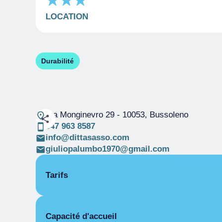
LOCATION
Durabilité
Via Monginevro 29
- 10053, Bussoleno
347 963 8587
info@dittasasso.com
giuliopalumbo1970@gmail.com
Tarifs
OUVERTURE
Capacité d'accueil
Saison unique
01/01-31/12