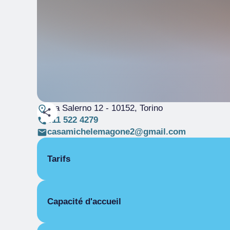
Via Salerno 12
- 10152, Torino
011 522 4279
casamichelemagone2@gmail.com
Tarifs
OUVERTURE
Capacité d'accueil
Saison unique
01/01-31/12
PIÈCES
Pièces