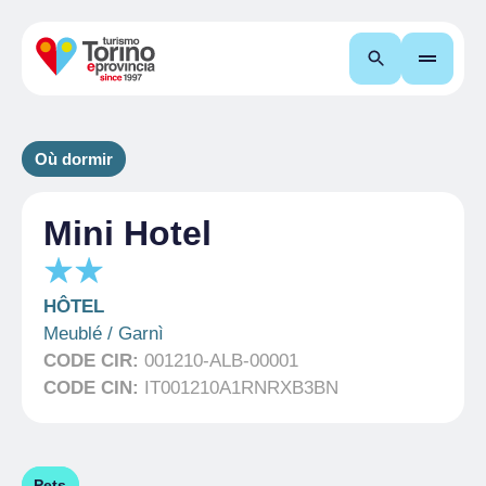
Recherche
Où dormir
Mini Hotel
HÔTEL
Meublé / Garnì
CODE CIR:
001210-ALB-00001
CODE CIN:
IT001210A1RNRXB3BN
Pets