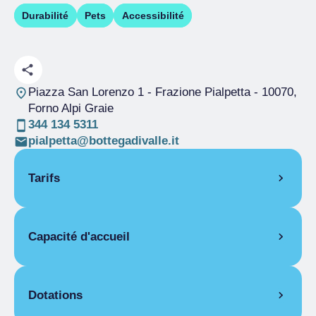
Durabilité
Pets
Accessibilité
Piazza San Lorenzo 1 - Frazione Pialpetta
- 10070,
Forno Alpi Graie
344 134 5311
pialpetta@bottegadivalle.it
Tarifs
OUVERTURE
Capacité d'accueil
Haute saison
15/06-15/09
Basse saison
07/01-15/06
Pièces
14
PIÈCES
Lits
23
Dotations
Chambre pour une personne
Salles pour
1